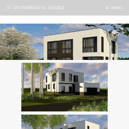
IV architektūros studija
MENIU