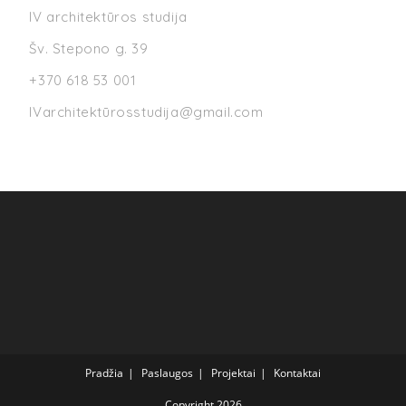
IV architektūros studija
Šv. Stepono g. 39​
+370 618 53 001
IVarchitektūrosstudija@gmail.com
Pradžia
Paslaugos
Projektai
Kontaktai
Copyright 2026